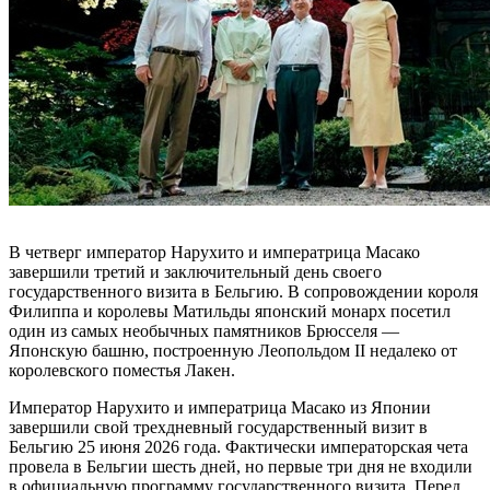
В четверг император Нарухито и императрица Масако
завершили третий и заключительный день своего
государственного визита в Бельгию. В сопровождении короля
Филиппа и королевы Матильды японский монарх посетил
один из самых необычных памятников Брюсселя —
Японскую башню, построенную Леопольдом II недалеко от
королевского поместья Лакен.
Император Нарухито и императрица Масако из Японии
завершили свой трехдневный государственный визит в
Бельгию 25 июня 2026 года. Фактически императорская чета
провела в Бельгии шесть дней, но первые три дня не входили
в официальную программу государственного визита. Перед