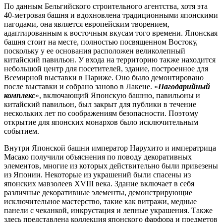
По данным Бельгийского строительного агентства, хотя эта
40-метровая башня и вдохновлена традиционными японскими
пагодами, она является европейским творением,
адаптированным к восточным вкусам того времени. Японская
башня стоит на месте, полностью посвященном Востоку,
поскольку у ее основания расположен великолепный
китайский павильон. У входа на территорию также находится
небольшой центр для посетителей, здание, построенное для
Всемирной выставки в Париже. Оно было демонтировано
после выставки и собрано заново в Лакене. «
Пагодарийный
комплекс
», включающий Японскую башню, павильоны и
китайский павильон, был закрыт для публики в течение
нескольких лет по соображениям безопасности. Поэтому
открытие для японских монархов было исключительным
событием.
Внутри Японской башни император Нарухито и императрица
Масако получили объяснения по поводу декоративных
элементов, многие из которых действительно были привезены
из Японии. Некоторые из украшений были спасены из
японских мавзолеев XVIII века. Здание включает в себя
различные декоративные элементы, демонстрирующие
исключительное мастерство, такие как витражи, медные
панели с чеканкой, инкрустация и лепные украшения. Также
здесь представлена коллекция японского фарфора и предметов