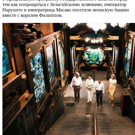
тем как попрощаться с бельгийскими хозяевами, император
Нарухито и императрица Масако посетили японскую башню
вместе с королем Филиппом.