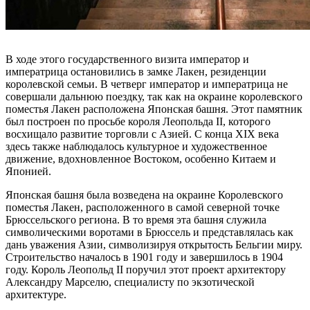
В ходе этого государственного визита император и
императрица остановились в замке Лакен, резиденции
королевской семьи. В четверг император и императрица не
совершали дальнюю поездку, так как на окраине королевского
поместья Лакен расположена Японская башня. Этот памятник
был построен по просьбе короля Леопольда II, которого
восхищало развитие торговли с Азией. С конца XIX века
здесь также наблюдалось культурное и художественное
движение, вдохновленное Востоком, особенно Китаем и
Японией.
Японская башня была возведена на окраине Королевского
поместья Лакен, расположенного в самой северной точке
Брюссельского региона. В то время эта башня служила
символическими воротами в Брюссель и представлялась как
дань уважения Азии, символизируя открытость Бельгии миру.
Строительство началось в 1901 году и завершилось в 1904
году. Король Леопольд II поручил этот проект архитектору
Александру Марселю, специалисту по экзотической
архитектуре.