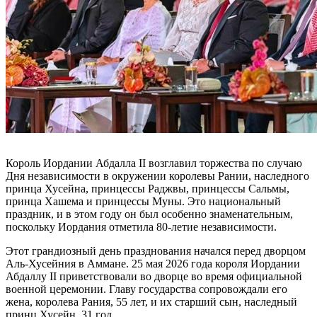
Король Иордании Абдалла II возглавил торжества по случаю
Дня независимости в окружении королевы Рании, наследного
принца Хусейна, принцессы Раджвы, принцессы Сальмы,
принца Хашема и принцессы Муны. Это национальный
праздник, и в этом году он был особенно знаменательным,
поскольку Иордания отметила 80-летие независимости.
Этот грандиозный день празднования начался перед дворцом
Аль-Хусейния в Аммане. 25 мая 2026 года короля Иордании
Абдаллу II приветствовали во дворце во время официальной
военной церемонии. Главу государства сопровождали его
жена, королева Рания, 55 лет, и их старший сын, наследный
принц Хусейн, 31 год.