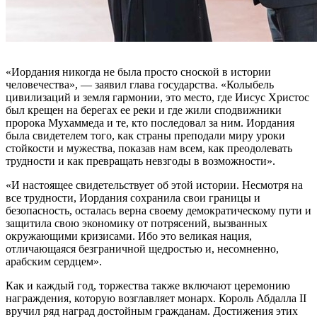
«Иордания никогда не была просто сноской в истории
человечества», — заявил глава государства. «Колыбель
цивилизаций и земля гармонии, это место, где Иисус Христос
был крещен на берегах ее реки и где жили сподвижники
пророка Мухаммеда и те, кто последовал за ним. Иордания
была свидетелем того, как страны преподали миру уроки
стойкости и мужества, показав нам всем, как преодолевать
трудности и как превращать невзгоды в возможности».
«И настоящее свидетельствует об этой истории. Несмотря на
все трудности, Иордания сохранила свои границы и
безопасность, осталась верна своему демократическому пути и
защитила свою экономику от потрясений, вызванных
окружающими кризисами. Ибо это великая нация,
отличающаяся безграничной щедростью и, несомненно,
арабским сердцем».
Как и каждый год, торжества также включают церемонию
награждения, которую возглавляет монарх. Король Абдалла II
вручил ряд наград достойным гражданам. Достижения этих