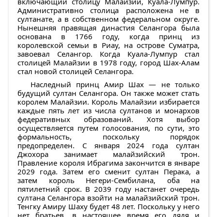
включающий столицу Малайзии, Куала-Лумпур.
Административно столица расположена не в
султанате, а в собственном федеральном округе.
Нынешняя правящая династия Селангора была
основана в 1766 году, когда принц из
королевской семьи в Риау, на острове Суматра,
завоевал Селангор. Когда Куала-Лумпур стал
столицей Малайзии в 1978 году, город Шах-Алам
стал новой столицей Селангора.
Наследный принц Амир Шах — не только
будущий султан Селангора. Он также может стать
королем Малайзии. Король Малайзии избирается
каждые пять лет из числа султанов и монархов
федеративных образований. Хотя выбор
осуществляется путем голосования, по сути, это
формальность, поскольку порядок
предопределен. С января 2024 года султан
Джохора занимает малайзийский трон.
Правление короля Ибрагима закончится в январе
2029 года. Затем его сменит султан Перака, а
затем король Негери-Сембилана, оба на
пятилетний срок. В 2039 году настанет очередь
султана Селангора взойти на малайзийский трон.
Тенгку Амиру Шаху будет 48 лет. Поскольку у него
нет братьев, в настоящее время его дядя и