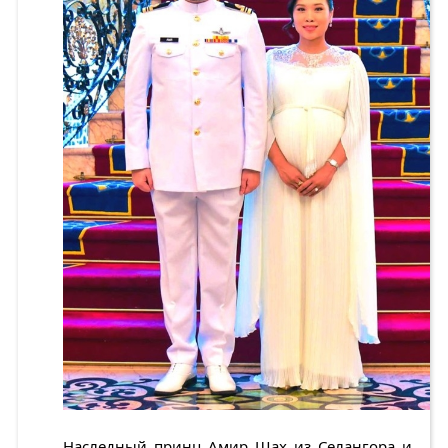
Наследный принц Амир Шах из Селангора и