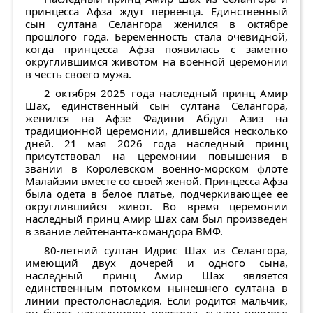
принцесса Афза ждут первенца. Единственный
сын султана Селангора женился в октябре
прошлого года. Беременность стала очевидной,
когда принцесса Афза появилась с заметно
округлившимся животом на военной церемонии
в честь своего мужа.
2 октября 2025 года наследный принц Амир
Шах, единственный сын султана Селангора,
женился на Афзе Фадини Абдул Азиз на
традиционной церемонии, длившейся несколько
дней. 21 мая 2026 года наследный принц
присутствовал на церемонии повышения в
звании в Королевском военно-морском флоте
Малайзии вместе со своей женой. Принцесса Афза
была одета в белое платье, подчеркивающее ее
округлившийся живот. Во время церемонии
наследный принц Амир Шах сам был произведен
в звание лейтенанта-командора ВМФ.
80-летний султан Идрис Шах из Селангора,
имеющий двух дочерей и одного сына,
наследный принц Амир Шах является
единственным потомком нынешнего султана в
линии престолонаследия. Если родится мальчик,
он будет наследником престола, сыном прямого