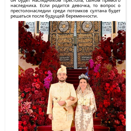
наследника. Если родится девочка, то вопрос о
престолонаследии среди потомков султана будет
решаться после будущей беременности.