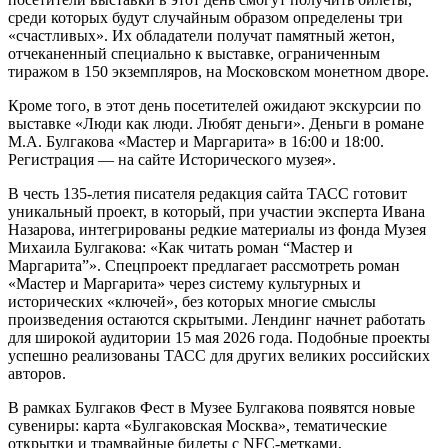
среди которых будут случайным образом определены три
«счастливых». Их обладатели получат памятный жетон,
отчеканенный специально к выставке, ограниченным
тиражом в 150 экземпляров, на Московском монетном дворе.
Кроме того, в этот день посетителей ожидают экскурсии по
выставке «Люди как люди. Любят деньги». Деньги в романе
М.А. Булгакова «Мастер и Маргарита» в 16:00 и 18:00.
Регистрация — на сайте Исторического музея».
В честь 135-летия писателя редакция сайта ТАСС готовит
уникальный проект, в который, при участии эксперта Ивана
Назарова, интегрированы редкие материалы из фонда Музея
Михаила Булгакова: «Как читать роман “Мастер и
Маргарита”». Спецпроект предлагает рассмотреть роман
«Мастер и Маргарита» через систему культурных и
исторических «ключей», без которых многие смыслы
произведения остаются скрытыми. Лендинг начнет работать
для широкой аудитории 15 мая 2026 года. Подобные проекты
успешно реализованы ТАСС для других великих российских
авторов.
В рамках Булгаков Фест в Музее Булгакова появятся новые
сувениры: карта «Булгаковская Москва», тематические
открытки и трамвайные билеты с NFC-метками,