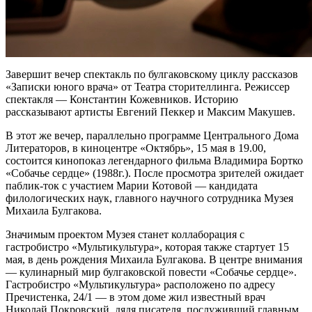
Завершит вечер спектакль по булгаковскому циклу рассказов
«Записки юного врача» от Театра сторителлинга. Режиссер
спектакля — Константин Кожевников. Историю
рассказывают артисты Евгений Пеккер и Максим Макушев.
В этот же вечер, параллельно программе Центрального Дома
Литераторов, в киноцентре «Октябрь», 15 мая в 19.00,
состоится кинопоказ легендарного фильма Владимира Бортко
«Собачье сердце» (1988г.). После просмотра зрителей ожидает
паблик-ток с участием Марии Котовой — кандидата
филологических наук, главного научного сотрудника Музея
Михаила Булгакова.
Значимым проектом Музея станет коллаборация с
гастробистро «Мультикультура», которая также стартует 15
мая, в день рождения Михаила Булгакова. В центре внимания
— кулинарный мир булгаковской повести «Собачье сердце».
Гастробистро «Мультикультура» расположено по адресу
Пречистенка, 24/1 — в этом доме жил известный врач
Николай Покровский, дядя писателя, послуживший главным