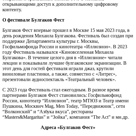
открывающими доступ к дополнительному цифровому
контенту.
О фестивале Булгаков Фест
Булгаков Фест впервые прошел в Москве 15 мая 2023 года, в
день рождения Михаила Булгакова. Фестиваль был создан при
поддержке Департамента культуры г. Москвы,
Госфильмофонда России и кинотеатра «Иллюзион». В 2023
году Фестиваль назывался «Киновселенная Михаила
Булгакова». В течение целого дня в «Иллюзионе» читали
лекции и показывали лучшие булгаковские экранизации. В
этот день для гостей фестиваля играли джаз, крутили
виниловые пластинки, а также, совместно с «Литрес»,
презентовали аудиоспектакль «Театральный человек».
С 2023 года Фестиваль стал ежегодным. В разное время
партнерами Булгаков Фест становились: Госфильмофонд
России, кинотеатр “Иллюзион”, театр МТЮЗ и Театр имени
Пушкина, Москвич Mag, Men Today, “Передвижник”, сети
“Волконский” и “Азбука вкуса”, рестораны
“Masters&Margaritas” и “Зойка”, компания “The Act” и мн.др.
Адреса «Булгаков Фест»