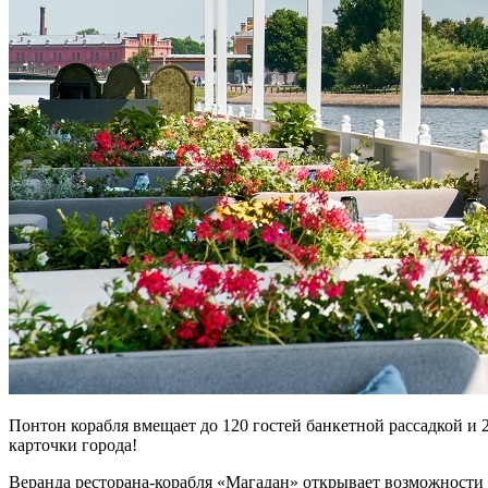
Понтон корабля вмещает до 120 гостей банкетной рассадкой и
карточки города!
Веранда ресторана-корабля «Магадан» открывает возможности