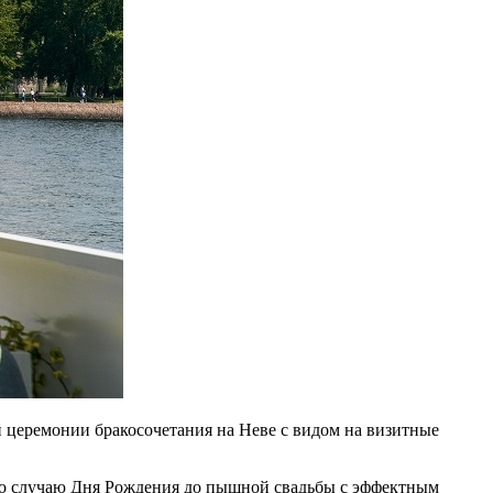
й церемонии бракосочетания на Неве с видом на визитные
 по случаю Дня Рождения до пышной свадьбы с эффектным