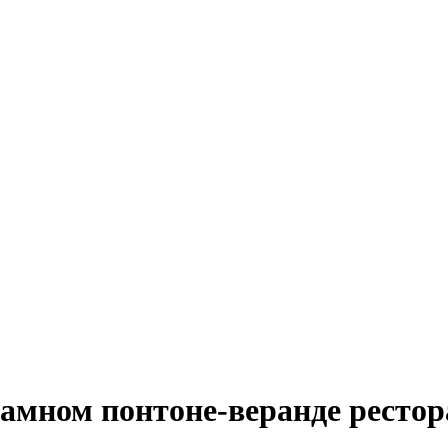
амном понтоне-веранде рестор