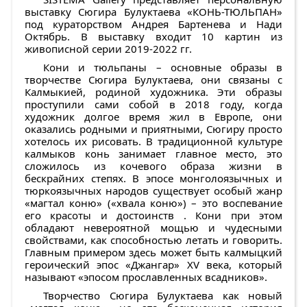
выставку Сюгира Булуктаева «КОНЬ-ТЮЛЬПАН»
под кураторством Андрея Бартенева и Нади
Октябрь. В выставку входит 10 картин из
живописной серии 2019-2022 гг.
Кони и тюльпаны – основные образы в
творчестве Сюгира Булуктаева, они связаны с
Калмыкией, родиной художника. Эти образы
проступили сами собой в 2018 году, когда
художник долгое время жил в Европе, они
оказались родными и приятными, Сюгиру просто
хотелось их рисовать. В традиционной культуре
калмыков конь занимает главное место, это
сложилось из кочевого образа жизни в
бескрайних степях. В эпосе монголоязычных и
тюркоязычных народов существует особый жанр
«магтал коню» («хвала коню») – это воспевание
его красоты и достоинств . Кони при этом
обладают невероятной мощью и чудесными
свойствами, как способностью летать и говорить.
Главным примером здесь может быть калмыцкий
героический эпос «Джангар» XV века, который
называют «эпосом прославленных всадников».
Творчество Сюгира Булуктаева как новый