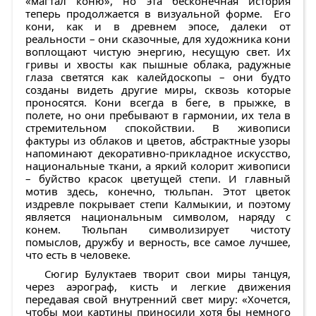
«магтал коню», но эта бесконечная история
теперь продолжается в визуальной форме. Его
кони, как и в древнем эпосе, далеки от
реальности – они сказочные, для художника кони
воплощают чистую энергию, несущую свет. Их
гривы и хвосты как пышные облака, радужные
глаза светятся как калейдоскопы – они будто
созданы видеть другие миры, сквозь которые
проносятся. Кони всегда в беге, в прыжке, в
полете, но они пребывают в гармонии, их тела в
стремительном спокойствии. В живописи
фактуры из облаков и цветов, абстрактные узоры
напоминают декоративно-прикладное искусство,
национальные ткани, а яркий колорит живописи
– буйство красок цветущей степи. И главный
мотив здесь, конечно, тюльпан. Этот цветок
издревле покрывает степи Калмыкии, и поэтому
является национальным символом, наряду с
конем. Тюльпан символизирует чистоту
помыслов, дружбу и верность, все самое лучшее,
что есть в человеке.
Сюгир Булуктаев творит свои миры танцуя,
через аэрограф, кисть и легкие движения
передавая свой внутренний свет миру: «Хочется,
чтобы мои картины приносили хотя бы немного