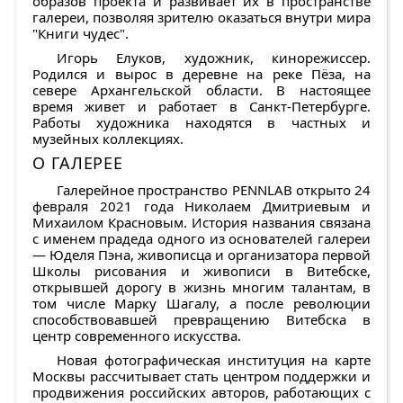
образов проекта и развивает их в пространстве
галереи, позволяя зрителю оказаться внутри мира
"Книги чудес".
Игорь Елуков, художник, кинорежиссер.
Родился и вырос в деревне на реке Пёза, на
севере Архангельской области. В настоящее
время живет и работает в Санкт-Петербурге.
Работы художника находятся в частных и
музейных коллекциях.
О ГАЛЕРЕЕ
Галерейное пространство PENNLAB открыто 24
февраля 2021 года Николаем Дмитриевым и
Михаилом Красновым. История названия связана
с именем прадеда одного из основателей галереи
— Юделя Пэна, живописца и организатора первой
Школы рисования и живописи в Витебске,
открывшей дорогу в жизнь многим талантам, в
том числе Марку Шагалу, а после революции
способствовавшей превращению Витебска в
центр современного искусства.
Новая фотографическая институция на карте
Москвы рассчитывает стать центром поддержки и
продвижения российских авторов, работающих с