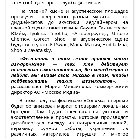
этом сообщает пресс-служба фестиваля.
На главной сцене и акустической площадке
прозвучит совершенно разная музыка — от
диджей-сетов до акустики. Хедлайнером на
главной сцене станет певица Gayana. Так выступят
Юхи́м, Iyulina, Tihotiho, «Андреграунд», Untone
Chernov, Gorech, Shoo. На акустической сцене
будут выступать Fil Swan, Маша Мария, Hodila Izba,
Shoo и Zavazalsky.
«
Фестиваль в этом сезоне привлек много
DIY-артистов — тех, кто действует
полностью самостоятельно, без менеджеров и
лейбла. Мы видим свою миссию в том, чтобы
поддерживать таких музыкантов
», -
рассказывает Мария Михайлова, коммерческий
директор АО «Москва Медиа»
В этом году на фестивале «Солома» впервые
будет организован маркет с товарами локальных
брендов. Там будут представлены уютные и
экоответственные проекты, которые производят
дизайнерскую одежду из натуральных тканей,
керамику ручной работы, украшения из
различных материалов, игрушки и многое