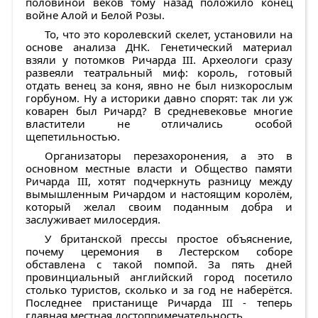
половиной веков тому назад положило конец
войне Алой и Белой Розы.
То, что это королевский скелет, установили на
основе анализа ДНК. Генетический материал
взяли у потомков Ричарда III. Археологи сразу
развеяли театральный миф: король, готовый
отдать венец за коня, явно не был низкорослым
горбуном. Ну а историки давно спорят: так ли уж
коварен был Ричард? В средневековье многие
властители не отличались особой
щепетильностью.
Организаторы перезахоронения, а это в
основном местные власти и Общество памяти
Ричарда III, хотят подчеркнуть разницу между
вымышленным Ричардом и настоящим королём,
который желал своим поданным добра и
заслуживает милосердия.
У британской прессы простое объяснение,
почему церемония в Лестерском соборе
обставлена с такой помпой. За пять дней
провинциальный английский город посетило
столько туристов, сколько и за год не наберётся.
Последнее пристанище Ричарда III - теперь
главная местная достопримечательность.