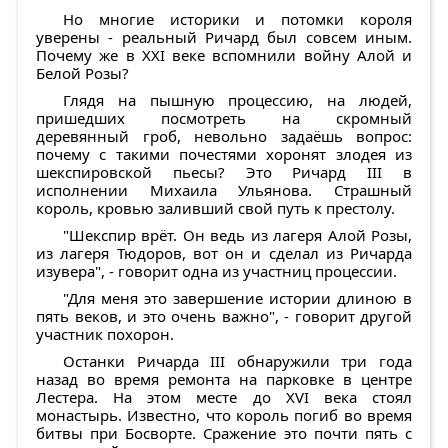
Но многие историки и потомки короля
уверены - реальный Ричард был совсем иным.
Почему же в XXI веке вспомнили войну Алой и
Белой Розы?
Глядя на пышную процессию, на людей,
пришедших посмотреть на скромный
деревянный гроб, невольно задаёшь вопрос:
почему с такими почестями хоронят злодея из
шекспировской пьесы? Это Ричард III в
исполнении Михаила Ульянова. Страшный
король, кровью заливший свой путь к престолу.
"Шекспир врёт. Он ведь из лагеря Алой Розы,
из лагеря Тюдоров, вот он и сделал из Ричарда
изувера", - говорит одна из участниц процессии.
"Для меня это завершение истории длиною в
пять веков, и это очень важно", - говорит другой
участник похорон.
Останки Ричарда III обнаружили три года
назад во время ремонта на парковке в центре
Лестера. На этом месте до XVI века стоял
монастырь. Известно, что король погиб во время
битвы при Босворте. Сражение это почти пять с