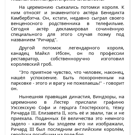
На церемонию съехались потомки короля. К
ним относят и знаменитого актёра Бенедикта
Камбербэтча. Он, кстати, недавно сыграл своего
венценосного родственника в телефильме.
Сегодня актёр декламировал сочинённую
специального для этого случая поэму под
названием "Ричард".
Другой потомок легендарного короля,
канадец Майкл Ибсен, он по профессии
реставратор, собственноручно изготовил
королевский гроб.
"Это приятное чувство, что человек, наконец,
нашёл успокоение. Быть похороненным на
парковке - этого и врагу не пожелаешь!" - говорит
он.
Нынешняя правящая династия, Виндзоры, на
церемонию в Лестер прислали графиню
Уэссекскую Софи и герцога Глостерского, тёзку
Ричарда III. Елизавета II, хоть её и звали, так и не
приехала. Поданных Её величества это немного
задело - каким бы злодеем его ни изображали,
Ричард III был последним английским королём,
геройски погибшим на поле боя.