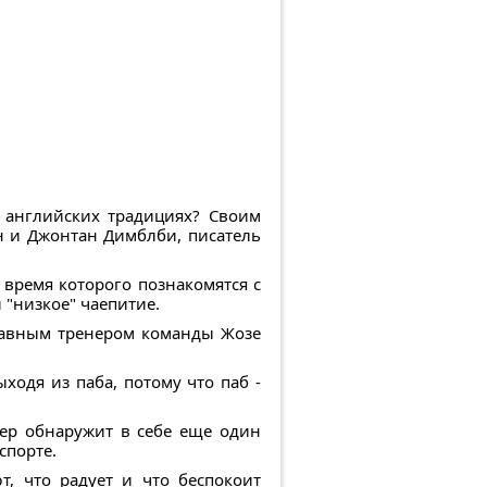
 английских традициях? Своим
н и Джонтан Димблби, писатель
время которого познакомятся с
 "низкое" чаепитие.
главным тренером команды Жозе
ходя из паба, потому что паб -
ер обнаружит в себе ещe один
спорте.
, что радует и что беспокоит