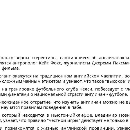
колько верны стереотипы, сложившиеся об англичанах и
лятся антрополог Кейт Фокс, журналисты Джереми Паксма
и фильма.
гант окажутся на традиционном английском чаепитии, во 
 сложным чайным этикетом и узнают, что такое "высокое" и
на тренировке футбольного клуба Челси, побеседует с 
ми фанатами о национальной страсти англичан - футболе.
неожиданное открытие, что изучать англичан можно не вы
 научатся правилам поведения в пабе.
, который находится в Ньютон-Эйклиффе, Владимир Позн
т, узнает, что правило "честной игры" действует не только в 
и познакомятся с жизнью английской провинции. Узнают