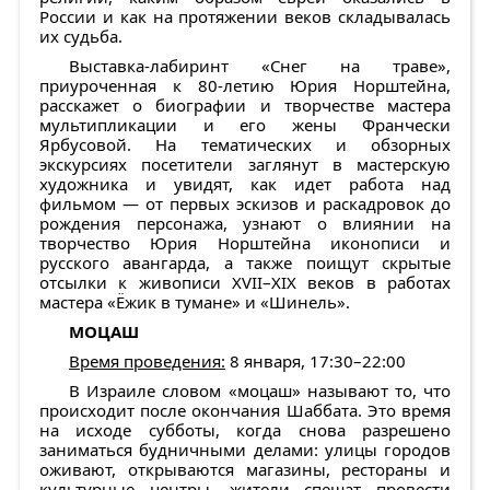
России и как на протяжении веков складывалась
их судьба.
Выставка-лабиринт «Снег на траве»,
приуроченная к 80-летию Юрия Норштейна,
расскажет о биографии и творчестве мастера
мультипликации и его жены Франчески
Ярбусовой. На тематических и обзорных
экскурсиях посетители заглянут в мастерскую
художника и увидят, как идет работа над
фильмом — от первых эскизов и раскадровок до
рождения персонажа, узнают о влиянии на
творчество Юрия Норштейна иконописи и
русского авангарда, а также поищут скрытые
отсылки к живописи XVII–XIX веков в работах
мастера «Ёжик в тумане» и «Шинель».
МОЦАШ
Время проведения:
8 января, 17:30–22:00
В Израиле словом «моцаш» называют то, что
происходит после окончания Шаббата. Это время
на исходе субботы, когда снова разрешено
заниматься будничными делами: улицы городов
оживают, открываются магазины, рестораны и
культурные центры, жители спешат провести