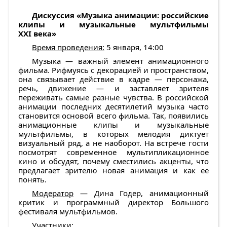
Дискуссия «
Музыка
анимации
:
российские
клипы
и
музыкальные
мультфильмы
XXI века»
Время проведения:
5 января, 14:00
Музыка — важный элемент анимационного
фильма. Рифмуясь с декорацией и пространством,
она связывает действие в кадре — персонажа,
речь, движение — и заставляет зрителя
переживать самые разные чувства. В российской
анимации последних десятилетий музыка часто
становится основой всего фильма. Так, появились
анимационные клипы и музыкальные
мультфильмы, в которых мелодия диктует
визуальный ряд, а не наоборот. На встрече гости
посмотрят современное мультипликационное
кино и обсудят, почему сместились акценты, что
предлагает зрителю новая анимация и как ее
понять.
Модератор
— Дина Годер, анимационный
критик и программный директор Большого
фестиваля мультфильмов.
Участники: