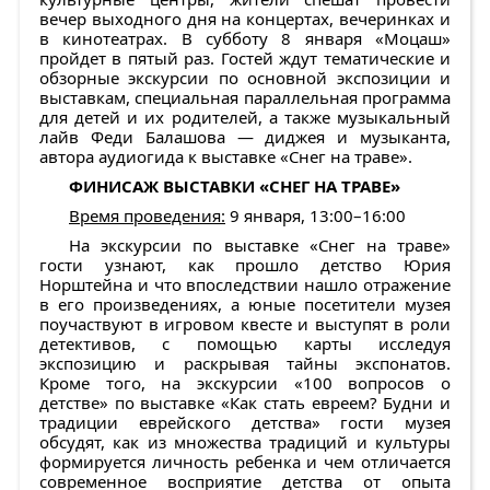
вечер выходного дня на концертах, вечеринках и
в кинотеатрах. В субботу 8 января «Моцаш»
пройдет в пятый раз. Гостей ждут тематические и
обзорные экскурсии по основной экспозиции и
выставкам, специальная параллельная программа
для детей и их родителей, а также музыкальный
лайв Феди Балашова — диджея и музыканта,
автора аудиогида к выставке «Снег на траве».
ФИНИСАЖ ВЫСТАВКИ «СНЕГ НА ТРАВЕ»
Время проведения:
9 января, 13:00–16:00
На экскурсии по выставке «Снег на траве»
гости узнают, как прошло детство Юрия
Норштейна и что впоследствии нашло отражение
в его произведениях, а юные посетители музея
поучаствуют в игровом квесте и выступят в роли
детективов, с помощью карты исследуя
экспозицию и раскрывая тайны экспонатов.
Кроме того, на экскурсии «100 вопросов о
детстве» по выставке «Как стать евреем? Будни и
традиции еврейского детства» гости музея
обсудят, как из множества традиций и культуры
формируется личность ребенка и чем отличается
современное восприятие детства от опыта