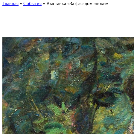
Главная
»
События
»
Выставка «За фасадом эпохи»