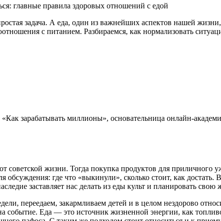
ься: главные правила здоровых отношений с едой
тая задача. А еда, один из важнейших аспектов нашей жизни, 
отношения с питанием. Разбираемся, как нормализовать ситуацию
 «Как зарабатывать миллионы», основательница онлайн-академ
от советской жизни. Тогда покупка продуктов для приличного у
я обсуждения: где что «выкинули», сколько стоит, как достать.
наследие заставляет нас делать из еды культ и планировать свою
едели, переедаем, закармливаем детей и в целом нездорово относ
на событие. Еда — это источник жизненной энергии, как топлив
лишнего пафоса. С таким же подходом стоит относиться и к прие