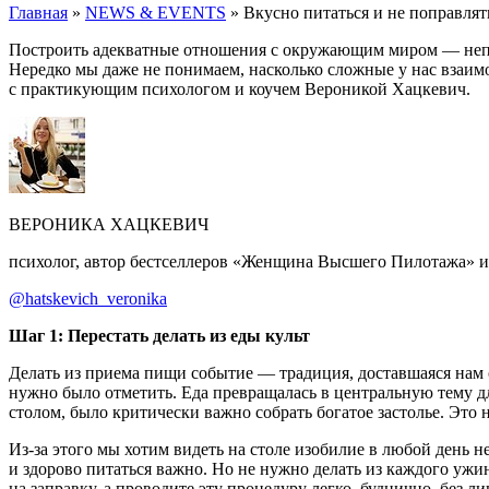
Главная
»
NEWS & EVENTS
»
Вкусно питаться и не поправлят
Построить адекватные отношения с окружающим миром — непрос
Нередко мы даже не понимаем, насколько сложные у нас взаимо
с практикующим психологом и коучем Вероникой Хацкевич.
ВЕРОНИКА ХАЦКЕВИЧ
психолог, автор бестселлеров «Женщина Высшего Пилотажа» и
@
hatskevich_veronika
Шаг 1: Перестать делать из еды культ
Делать из приема пищи событие — традиция, доставшаяся нам 
нужно было отметить. Еда превращалась в центральную тему дл
столом, было критически важно собрать богатое застолье. Это 
Из-за этого мы хотим видеть на столе изобилие в любой день н
и здорово питаться важно. Но не нужно делать из каждого ужи
на заправку, а проводите эту процедуру легко, буднично, без 