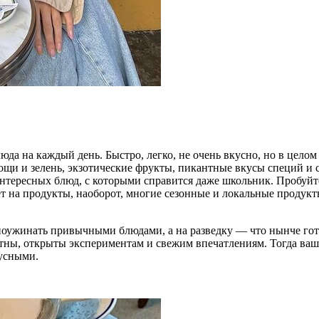
юда на каждый день. Быстро, легко, не очень вкусно, но в целом
ощи и зелень, экзотические фрукты, пикантные вкусы специй и с
 интересных блюд, с которыми справится даже школьник. Пробу
ет на продукты, наоборот, многие сезонные и локальные продук
о поужинать привычными блюдами, а на разведку — что нынче г
опытны, открыты экспериментам и свежим впечатлениям. Тогда в
кусными.