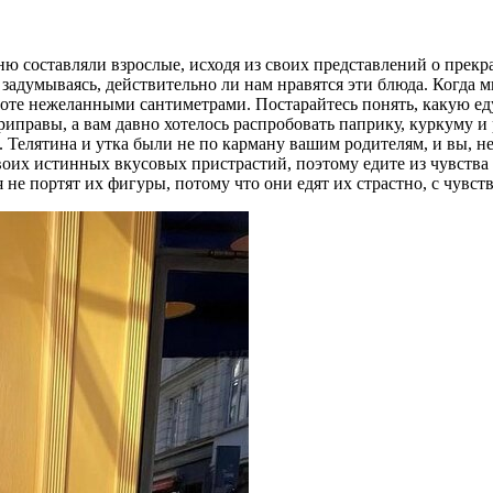
ню составляли взрослые, исходя из своих представлений о пре
 задумываясь, действительно ли нам нравятся эти блюда. Когда 
ивоте нежеланными сантиметрами. Постарайтесь понять, какую е
иправы, а вам давно хотелось распробовать паприку, куркуму и
. Телятина и утка были не по карману вашим родителям, и вы, н
своих истинных вкусовых пристрастий, поэтому едите из чувства
я не портят их фигуры, потому что они едят их страстно, с чув