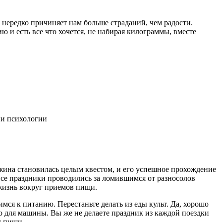
нередко причиняет нам больше страданий, чем радости.
 и есть все что хочется, не набирая килограммы, вместе
ии психологии
жина становилась целым квестом, и его успешное прохождение
 Все праздники проводились за ломившимся от разносолов
 жизнь вокруг приемов пищи.
имся к питанию. Перестаньте делать из еды культ. Да, хорошо
о для машины. Вы же не делаете праздник из каждой поездки
му пищи.