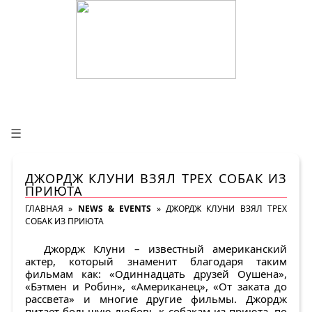
☰
ДЖОРДЖ КЛУНИ ВЗЯЛ ТРЕХ СОБАК ИЗ
ПРИЮТА
ГЛАВНАЯ
»
NEWS & EVENTS
»
ДЖОРДЖ КЛУНИ ВЗЯЛ ТРЕХ
СОБАК ИЗ ПРИЮТА
Джордж Клуни – известный американский
актер, который знаменит благодаря таким
фильмам как: «Одиннадцать друзей Оушена‎»,‎
«Бэтмен и Робин‎»,‎ «Американец‎»‎, «От заката до
рассвета‎»‎ и многие другие фильмы. Джордж
питает большую любовь к собакам из приюта, по