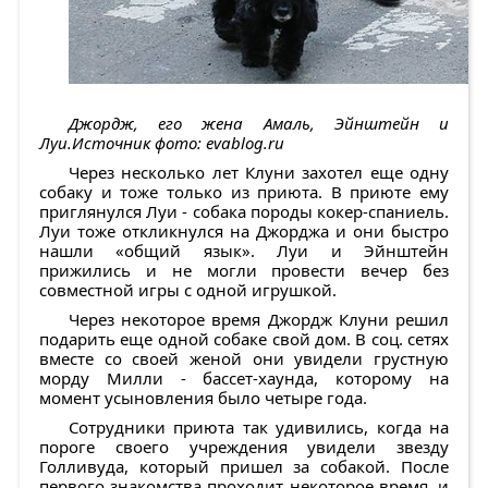
Джордж, его жена Амаль, Эйнштейн и
Луи.Источник фото: evablog.ru
Через несколько лет Клуни захотел еще одну
собаку и тоже только из приюта. В приюте ему
приглянулся Луи - собака породы кокер-спаниель.
Луи тоже откликнулся на Джорджа и они быстро
нашли «общий язык»‎. Луи и Эйнштейн
прижились и не могли провести вечер без
совместной игры с одной игрушкой.
Через некоторое время Джордж Клуни решил
подарить еще одной собаке свой дом. В соц. сетях
вместе со своей женой они увидели грустную
морду Милли - бассет-хаунда, которому на
момент усыновления было четыре года.
Сотрудники приюта так удивились, когда на
пороге своего учреждения увидели звезду
Голливуда, который пришел за собакой. После
первого знакомства проходит некоторое время, и