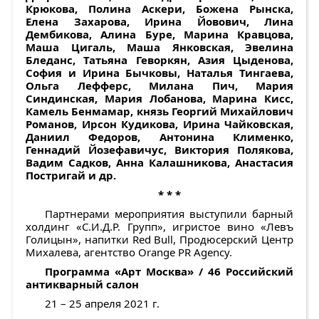
Крюкова, Полина Аскери, Божена Рынска,
Елена Захарова, Ирина Йовович, Лина
Дембикова, Алина Буре, Марина Кравцова,
Маша Цигаль, Маша Янковская, Эвелина
Бледанс, Татьяна Геворкян, Азия Цыденова,
София и Ирина Бычковы, Наталья Тингаева,
Ольга Лефферс, Милана Пич, Мария
Синдинская, Мария Лобанова, Марина Кисс,
Камель Бенмамар, князь Георгий Михайлович
Романов, Ирсон Кудикова, Ирина Чайковская,
Даниил Федоров, Антонина Клименко,
Геннадий Йозефавичус, Виктория Полякова,
Вадим Садков, Анна Калашникова, Анастасия
Постригай и др.
* * *
Партнерами мероприятия выступили барный
холдинг «С.И.Д.Р. Групп», игристое вино «Левъ
Голицын», напитки Red Bull, Продюсерский Центр
Михалева, агентство Orange PR Agency.
Программа «Арт Москва» / 46 Российский
антикварный салон
21 – 25 апреля 2021 г.