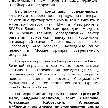
участников, в том числе из США, Франции,
Швейцарии и Белоруссии.
Выставочная концепция, объединяющая
классику и современность, придумана не вчера –
ее успешно претворяют в жизнь такие гиганты в
мире арт-ярмарок, как TEFAF в Маастрихте и
BRAFA в Брюсселе. В России проводником одного
из мировых трендов, определяющих вектор
развития арт-рынка, выступает Российский
антикварный салон. Проект включает в себя
Программу «Арт Москва», наследницу самой
первой в Москве ярмарки современного
искусства.
Во время мероприятия Галерея искусств Елены
Зениной передала в дар Музею космонавтики
картину Р. Г. Горелова «К звездам» (1964 г.),
посвященную 60-летней годовщине первого
полета человека в космос. Специальным
музыкальным гостем торжественного открытия
стал DJ Виталий Козак.
На мероприятии присутствовали:
Григорий
Лепс, Андрей Малахов, Ольга Свиблова,
Александр Кибовский, Александр
Добровинский, Александр Старовойтов, Алина