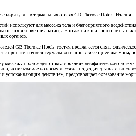
 cпа-ритуалы в термальных отелях GB Thermae Hotels, Италия
летий используют для массажа тела и благоприятного воздействи
ащают возникновение апатии, а массаж нижней части спины и жи
ных органов.
 отелей GB Thermae Hotels, гостям предлагается снять физическ
 с принятия теплой термальной ванны с эссенцией жасмина, пос
у массажу происходит стимулирование лимфатической системы и
а, используемое во время массажа, подходит для всех типов ко
и успокаивающим действием, предотвращает образование морщ