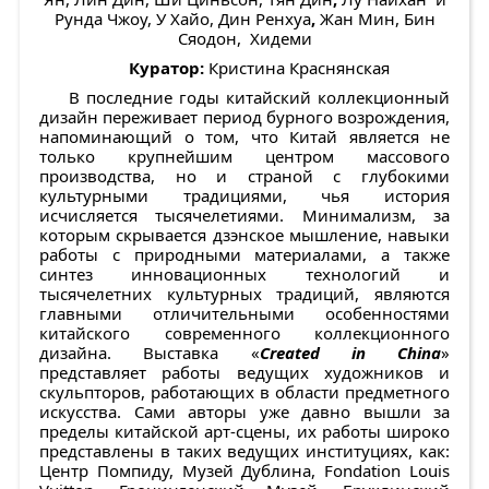
Рунда Чжоу, У Хайо, Дин Ренхуа
,
Жан Мин, Бин
Сяодон, Хидеми
Куратор:
Кристина Краснянская
В последние годы китайский коллекционный
дизайн переживает период бурного возрождения,
напоминающий о том, что Китай является не
только крупнейшим центром массового
производства, но и страной с глубокими
культурными традициями, чья история
исчисляется тысячелетиями. Минимализм, за
которым скрывается дзэнское мышление, навыки
работы с природными материалами, а также
синтез инновационных технологий и
тысячелетних культурных традиций, являются
главными отличительными особенностями
китайского современного коллекционного
дизайна. Выставка «
Created
in
China
»
представляет работы ведущих художников и
скульпторов, работающих в области предметного
искусства. Сами авторы уже давно вышли за
пределы китайской арт-сцены, их работы широко
представлены в таких ведущих институциях, как:
Центр Помпиду, Музей Дублина, Fondation Louis