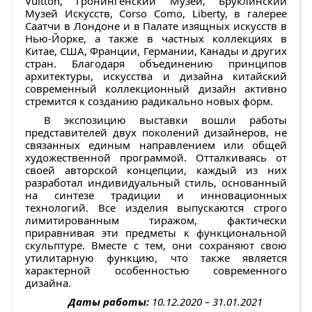
Vuitton, Гронингенский Музей, Бруклинский
Музей Искусств, Corso Como, Liberty, в галерее
Саатчи в Лондоне и в Палате изящных искусств в
Нью-Йорке, а также в частных коллекциях в
Китае, США, Франции, Германии, Канады и других
стран. Благодаря объединению принципов
архитектуры, искусства и дизайна китайский
современный коллекционный дизайн активно
стремится к созданию радикально новых форм.
В экспозицию выставки вошли работы
представителей двух поколений дизайнеров, не
связанных единым направлением или общей
художественной программой. Отталкиваясь от
своей авторской концепции, каждый из них
разработал индивидуальный стиль, основанный
на синтезе традиции и инновационных
технологий. Все изделия выпускаются строго
лимитированным тиражом, фактически
приравнивая эти предметы к функциональной
скульптуре. Вместе с тем, они сохраняют свою
утилитарную функцию, что также является
характерной особенностью современного
дизайна.
Даты работы:
10.12.2020 – 31.01.2021