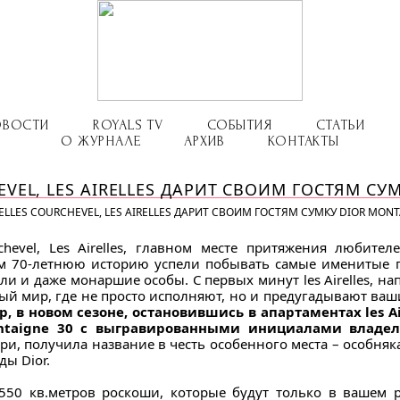
ОВОСТИ
ROYALS TV
СОБЫТИЯ
СТАТЬИ
О ЖУРНАЛЕ
АРХИВ
КОНТАКТЫ
EVEL, LES AIRELLES ДАРИТ СВОИМ ГОСТЯМ СУ
ELLES COURCHEVEL, LES AIRELLES ДАРИТ СВОИМ ГОСТЯМ СУМКУ DIOR MONT
urchevel, Les Airelles, главном месте притяжения любит
ем 70-летнюю историю успели побывать самые именитые г
ели и даже монаршие особы. C первых минут les Airelles,
ный мир, где не просто исполняют, но и предугадывают ва
, в новом сезоне, остановившись в апартаментах les Ai
ntaigne 30 с выгравированными инициалами владе
и, получила название в честь особенного места – особняка
ды Dior.
то 550 кв.метров роскоши, которые будут только в вашем 