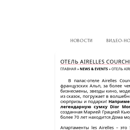
НОВОСТИ
ВИДЕО-Н
ОТЕЛЬ AIRELLES COURCH
ГЛАВНАЯ
»
NEWS & EVENTS
»
ОТЕЛЬ AIR
В палас-отеле Airelles Co
французских Альп, за более ч
бизнесмены, звезды кино, мод
из сказок, погружает в волшеб
сюрпризы и подарки!
Например
легендарную сумку Dior Mo
созданная Марией Грацией Кьюр
более 70 лет находится Дома мо
Апартаменты les Airelles – э