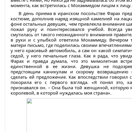
вместе с ними, но никогда не задумывалась об этом вс
момента, как встретилась с Мохаммедом лицом к лицу.
В день приема в иранском посольстве Фарах пре
костюме, дополнив наряд изящной камелией на лацка
фоне остальных девушек, чем привлекла внимание ша
пожал руку и поинтересовался учебой. Всегда ув
смутилась от такого неожиданного внимания правител
в руки и с улыбкой ответила Мохаммеду. Вечером 
матери письмо, где поделилась своими впечатлениями
у него красивый автомобиль, а сам он какой симпати
седой, у него печальные глаза. Как я рада, что уви
Фарах и правда думала, что это мимолетная встр
единственной в ее жизни. Девушка не подозрев
предстоящим каникулам и скорому возвращению к
сделать ей предложение. Как впоследствии говорил 
покорила его с первого взгляда. «Я понял это, к
признавался он. – Она была той женщиной, которую я 
королевой, в которой нуждалась моя страна».