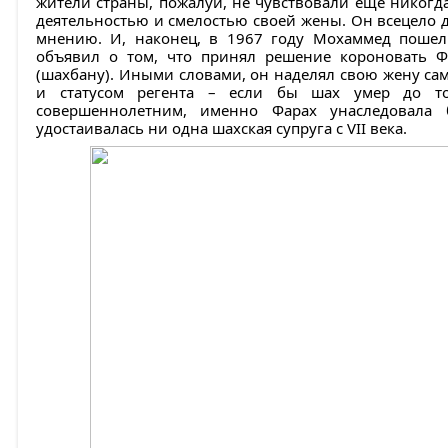
жители страны, пожалуй, не чувствовали еще никогда
деятельностью и смелостью своей жены. Он всецело д
мнению. И, наконец, в 1967 году Мохаммед пошел
объявил о том, что принял решение короновать Ф
(шахбану). Иными словами, он наделял свою жену 
и статусом регента – если бы шах умер до то
совершеннолетним, именно Фарах унаследовала 
удостаивалась ни одна шахская супруга с VII века.