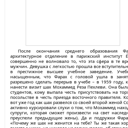
После окончания среднего образования Ф
архитектурное отделение в парижский институт Écol
совершенно не волновало то, что эта сфера в те вр
мужчин. Девушка с легкостью прошла все вступитель
в престижное высшее учебное заведение. Уче
насыщенным, что Фарах с головой ушла в заня
разрешено сделать перерыв в учебе – в 1959 году,
нанести визит шах Мохаммед Реза Пехлеви. Она был
студентов, кому выпала честь присутствовать на то
посольстве в честь приезда восточного правителя. К
вот уже год как шах развелся со своей второй женой С
активно курсировали слухи о том, что Мохаммед нахо
супруги, которая сможет произвести на свет наслед
преуспели предыдущие жены). Да и подружки Фарах
«Почему же шах не женится на тебе? Ты же такая хо