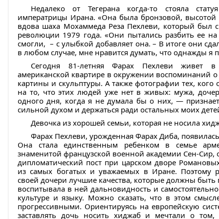
Недалеко от Тегерана когда-то стояла стату
императрицы Ирана. «Она была бронзовой, высотой п
вдова шаха Мохаммеда Реза Пехлеви, который был св
революции 1979 года. «Они пытались разбить ее на 
смогли, – с улыбкой добавляет она. – В итоге они сда
в любом случае, мне нравится думать, что однажды я 
Сегодня 81-летняя Фарах Пехлеви живет в
американской квартире в окружении воспоминаний о 
картины и скульптуры. А также фотографии тех, кого 
на то, что этих людей уже нет в живых: мужа, доче
одного дня, когда я не думала бы о них, — признае
сильной духом и держаться ради остальных моих дете
Девочка из хорошей семьи, которая не носила хид
Фарах Пехлеви, урожденная Фарах Диба, появилась н
Она стала единственным ребенком в семье арме
знаменитой французской военной академии Сен-Сир, 
дипломатический пост при царском дворе Романовых
из самых богатых и уважаемых в Иране. Поэтому р
своей дочери лучшие качества, которые должны быть
воспитывала в ней дальновидность и самостоятельнос
культуре и языку. Можно сказать, что в этом смыс
прогрессивными. Ориентируясь на европейскую сист
заставлять дочь носить хиджаб и мечтали о том,