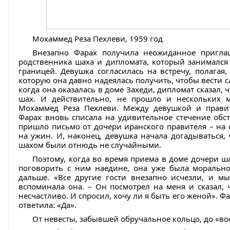
Мохаммед Реза Пехлеви, 1959 год
Внезапно Фарах получила неожиданное пригла
родственника шаха и дипломата, который занимался 
границей. Девушка согласилась на встречу, полагая,
которую она давно надеялась получить, чтобы вести 
когда она оказалась в доме Захеди, дипломат сказал, 
шах. И действительно, не прошло и нескольких м
Мохаммед Реза Пехлеви. Между девушкой и правите
Фарах вновь списала на удивительное стечение обст
пришло письмо от дочери иранского правителя – на 
на ужин. И, наконец, девушка начала догадываться, 
шахом были отнюдь не случайными.
Поэтому, когда во время приема в доме дочери 
поговорить с ним наедине, она уже была морально 
дальше. «Все другие гости внезапно исчезли, и м
вспоминала она. – Он посмотрел на меня и сказал, 
несчастливо. И спросил, хочу ли я быть его женой». Ф
ответила: «Да».
От невесты, забывшей обручальное кольцо, до «в