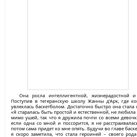
Она росла интеллигентной, жизнерадостной и
Поступив в тегеранскую школу Жанны д’Арк, где ког
увлеклась баскетболом. Достаточно быстро она стал
«Я старалась быть простой и естественной, не любила
мимо ушей, так что я дружила почти со всеми девочк
если одна со мной и поссорится, я не расстраивалась
потом сама придет ко мне опять. Будучи во главе бас
я скоро заметила, что стала героиней – своего род