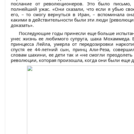
послание от революционеров. Это было письмо,
полнейший ужас. «Они сказали, что если я убью сво
его, – то смогу вернуться в Иран, – вспоминала она
какими в действительности были эти люди [революцио
доказать».
Последующие годы принесли еще больше испытани
унес жизнь ее любимого супруга, шаха Мохаммеда. В
принцесса Лейла, умерла от передозировки наркот
спустя ее 44-летний сын, принц Али-Реза, соверши
словам шахини, ее дети так и «не смогли преодолеть
революции, которая произошла, когда они были еще д