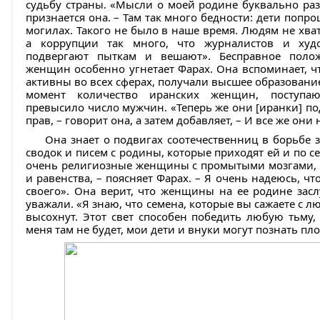
судьбу страны. «Мысли о моей родине буквально раз
признается она. – Там так много бедности: дети попр
могилах. Такого не было в наше время. Людям не хват
а коррупции так много, что журналистов и ху
подвергают пыткам и вешают». Бесправное поло
женщин особенно угнетает Фарах. Она вспоминает, ч
активны во всех сферах, получали высшее образование.
момент количество иранских женщин, поступа
превысило число мужчин. «Теперь же они [иранки] п
прав, – говорит она, а затем добавляет, – И все же он
Она знает о подвигах соотечественниц в борьбе
сводок и писем с родины, которые приходят ей и по се
очень религиозные женщины с промытыми мозгами, но
и равенства, – поясняет Фарах. – Я очень надеюсь, 
своего». Она верит, что женщины на ее родине засл
уважали. «Я знаю, что семена, которые вы сажаете с 
высохнут. Этот свет способен победить любую тьму, 
меня там не будет, мои дети и внуки могут познать пл