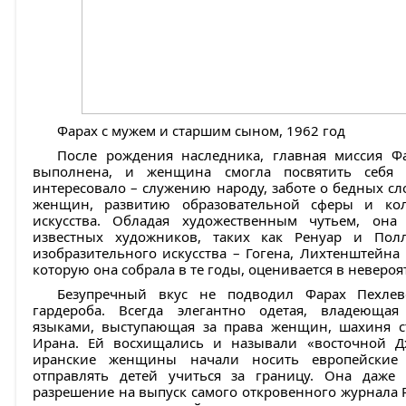
Фарах с мужем и старшим сыном, 1962 год
После рождения наследника, главная миссия 
выполнена, и женщина смогла посвятить себя 
интересовало – служению народу, заботе о бедных сл
женщин, развитию образовательной сферы и ко
искусства. Обладая художественным чутьем, она
известных художников, таких как Ренуар и Пол
изобразительного искусства – Гогена, Лихтенштейна 
которую она собрала в те годы, оценивается в неверо
Безупречный вкус не подводил Фарах Пехле
гардероба. Всегда элегантно одетая, владеюща
языками, выступающая за права женщин, шахиня с
Ирана. Ей восхищались и называли «восточной Д
иранские женщины начали носить европейские
отправлять детей учиться за границу. Она даже 
разрешение на выпуск самого откровенного журнала P