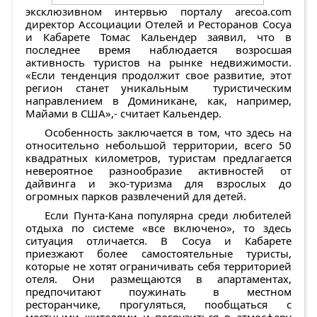
эксклюзивном интервью порталу arecoa.com
директор Ассоциации Отелей и Ресторанов Сосуа
и Кабарете Томас Кальендер заявил, что в
последнее время наблюдается возросшая
активность туристов на рынке недвижимости.
«Если тенденция продолжит свое развитие, этот
регион станет уникальным туристическим
направлением в Доминикане, как, например,
Майами в США»,- считает Кальендер.
Особенность заключается в том, что здесь на
относительно небольшой территории, всего 50
квадратных километров, туристам предлагается
невероятное разнообразие активностей от
дайвинга и эко-туризма для взрослых до
огромных парков развлечений для детей.
Если Пунта-Кана популярна среди любителей
отдыха по системе «все включено», то здесь
ситуация отличается. В Сосуа и Кабарете
приезжают более самостоятельные туристы,
которые не хотят ограничивать себя территорией
отеля. Они размещаются в апартаментах,
предпочитают поужинать в местном
ресторанчике, прогуляться, пообщаться с