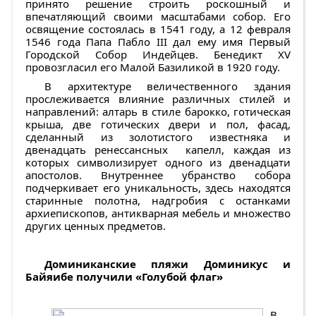
принято решение строить роскошный и
впечатляющий своими масштабами собор. Его
освящение состоялась в 1541 году, а 12 февраля
1546 года Папа Пабло III дал ему имя Первый
Городской Собор Индейцев. Бенедикт XV
провозгласил его Малой Базиликой в 1920 году.
В архитектуре величественного здания
прослеживается влияние различных стилей и
направлений: алтарь в стиле барокко, готическая
крыша, две готических двери и пол, фасад,
сделанный из золотистого известняка и
двенадцать ренессансных капелл, каждая из
которых символизирует одного из двенадцати
апостолов. Внутреннее убранство собора
подчеркивает его уникальность, здесь находятся
старинные полотна, надгробия с останками
архиепископов, антикварная мебель и множество
других ценных предметов.
Доминиканские пляжи Доминикус и
Байяибе получили «Голубой флаг»
В