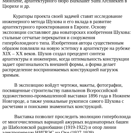
Мюнхене, архитектурного бюро Burkhalter Sumi Architekten в
Цюрихе и др.
Кураторы проекта своей задачей ставят исследование
инженерного метода Шухова и его вклада в развитие
архитектурного проектирования в Европе. Основу
экспозиции составляют два новаторских изобретения Шухова:
стальные сетчатые перекрытия и сооружения
гиперболоидного типа. Изобретения автора существенным
образом повлияли на новую эстетику в архитектуре на рубеже
XIX – ХХ веков. Шухов создал прецедент синтеза
архитектуры и инженерии, когда оптимальность конструкции
задает оригинальность внешней формы, а форма делает
распределение воспринимаемых конструкцией нагрузок
зримым.
В экспозицию войдут чертежи, макеты, фотографии,
посвященные строительству павильонов Всероссийской
художественно-промышленной выставки 1896 года в Нижнем
Новгороде, а также уникальные рукописи самого Шухова с
расчетами и поисками знаменитых конструкций.
Выставка позволит проследить эволюцию гиперболоида
от многочисленных вариаций ажурных водонапорных башен
до Шаболовской радиобашни (1919-1922) и опор линии
электропередач НИГРЭС на Оке (1927-1929).