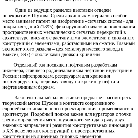
Один из ведущих разделов выставки отведен
перекрытиям Шухова. Среди архивных материалов особое
место занимает патент на изобретение «сетчатых систем» для
покрытия зданий (1895), фиксирующий начало использования
пространственных металлических сетчатых перекрытий в
архитектуре: висячих с растянутыми элементами и сводчатых
конструкций с элементами, работающими на сжатие. Главный
экспонат этого раздела – цех металлургического завода в
Выксе (1897) с оболочками двоякой кривизны.
Отдельный зал посвящен нефтяным разработкам
инженера, ставшего родоначальником нефтяной индустрии в
России: нефтепроводам, резервуарам для хранения
нефтепродуктов, первому заводу по крекингу нефти и
нефтеналивным баржам.
Заключительный зал выставки предлагает рассмотреть
творческий метод Шухова в контексте современного
европейского инженерного проектирования, применяемого в
архитектуре. Подобный подход важен для кураторов с точки
зрения определения места шуховского метода в ряду двух
знаковых направлений развития конструктивных инноваций
в ХХ веке: легких конструкций и пространственных
конструкций из линейных типовых элементов.