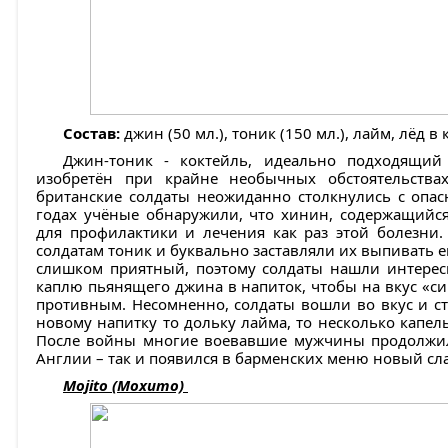
Состав:
джин (50 мл.), тоник (150 мл.), лайм, лёд в 
Джин-тоник - коктейль, идеально подходящий
изобретён при крайне необычных обстоятельств
британские солдаты неожиданно столкнулись с опа
годах учёные обнаружили, что хинин, содержащийся
для профилактики и лечения как раз этой болезни.
солдатам тоник и буквально заставляли их выпивать ег
слишком приятный, поэтому солдаты нашли интерес
каплю пьянящего джина в напиток, чтобы на вкус «си
противным. Несомненно, солдаты вошли во вкус и ст
новому напитку то дольку лайма, то несколько капель
После войны многие воевавшие мужчины продолжили
Англии – так и появился в барменских меню новый сл
Mojito (Мохито)