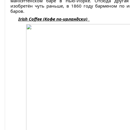
манхэттенском баре в Нью-Йорке. Отсюда другая
изобретён чуть раньше, в 1860 году барменом по и
баров.
Irish Coffee (Кофе по-ирландски)