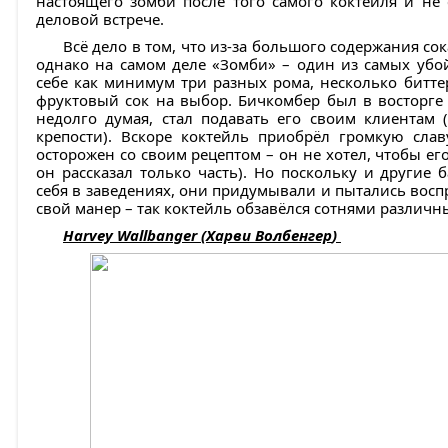
настоящего зомби после того самого коктейля и не
деловой встрече.
Всё дело в том, что из-за большого содержания со
однако на самом деле «Зомби» – один из самых убо
себе как минимум три разных рома, несколько битт
фруктовый сок на выбор. Бичкомбер был в восторге о
недолго думая, стал подавать его своим клиентам 
крепости). Вскоре коктейль приобрёл громкую сла
осторожен со своим рецептом – он не хотел, чтобы ег
он рассказал только часть). Но поскольку и другие 
себя в заведениях, они придумывали и пытались вос
свой манер – так коктейль обзавёлся сотнями различн
Harvey Wallbanger (
Харви
Волбенгер
)