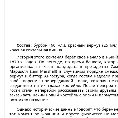
Состав:
бурбон (60 мл.), красный вермут (25 мл.),
красная коктельная вишня.
История этого коктейля берёт своё начало в нью-
1870-х годов. По легенде, во время банкета, кото
организовала в честь кандидата в президенты Са
Маршалл (Iain Marshall) в случайном порядке смеш
вермут и биттер Ангостура, когда гостям надоели 
своё творение привередливой толпе, которая нез
созданного на их глазах коктейля. После невероят
гости стали наперебой рассказывать своим друзьям 
заказывать некий новый коктейль с виски и вермутом,
возникло название.
Однако исторические данные говорят, что береме
тот момент во Франции и просто физически не мог