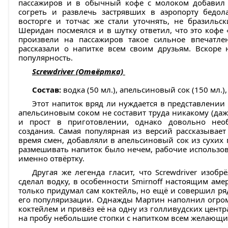
пассажиров и в обычный кофе с молоком добавил 
согреть и развлечь застрявших в аэропорту бедол
восторге и тотчас же стали уточнять, не бразильс
Шеридан посмеялся и в шутку ответил, что это кофе 
произвели на пассажиров такое сильное впечатлен
рассказали о напитке всем своим друзьям. Вскоре
популярность.
Screwdriver (Отвёртка)
Состав:
водка (50 мл.), апельсиновый сок (150 мл.),
Этот напиток вряд ли нуждается в представлении 
апельсиновым соком не составит труда никакому (даж
и прост в приготовлении, однако довольно нео
создания. Самая популярная из версий рассказывает
время смен, добавляли в апельсиновый сок из сухих 
размешивать напиток было нечем, рабочие использова
именно отвёртку.
Другая же легенда гласит, что Screwdriver изоб
сделал водку, в особенности Smirnoff настоящим аме
только придумал сам коктейль, но ещё и совершил р
его популяризации. Однажды Мартин наполнил огро
коктейлем и привёз её на одну из голливудских центр
на пробу небольшие стопки с напитком всем желающ