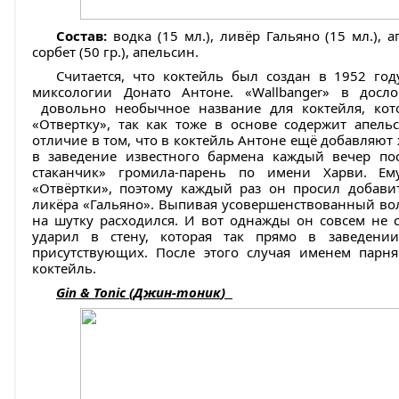
Состав:
водка (15 мл.), ливёр Гальяно (15 мл.),
сорбет (50 гр.), апельсин.
Считается, что коктейль был создан в 1952 го
миксологии Донато Антоне. «Wallbanger» в досл
довольно необычное название для коктейля, кот
«Отвертку», так как тоже в основе содержит апель
отличие в том, что в коктейль Антоне ещё добавляют 
в заведение известного бармена каждый вечер пос
стаканчик» громила-парень по имени Харви. Ем
«Отвёртки», поэтому каждый раз он просил добави
ликёра «Гальяно». Выпивая усовершенствованный во
на шутку расходился. И вот однажды он совсем не с
ударил в стену, которая так прямо в заведени
присутствующих. После этого случая именем пар
коктейль.
Gin & Tonic (
Джин
-
тоник
)