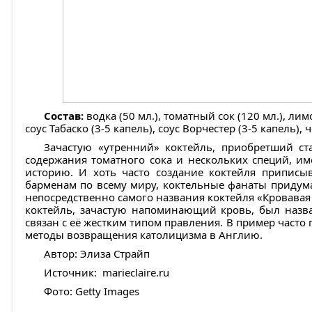
Состав:
водка (50 мл.), томатный сок (120 мл.), лимо
соус Табаско (3-5 капель), соус Ворчестер (3-5 капель),
Зачастую «утренний» коктейль, приобретший ст
содержания томатного сока и нескольких специй, и
историю. И хоть часто создание коктейля приписы
барменам по всему миру, коктельные фанаты придума
непосредственно самого названия коктейля «Кровавая 
коктейль, зачастую напоминающий кровь, был назва
связан с её жестким типом правления. В пример часто
методы возвращения католицизма в Англию.
Автор: Элиза Страйп
Источник: marieclaire.ru
Фото: Getty Images