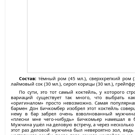
Состав:
тёмный ром (45 мл.), сверхкрепкий ром (3
лаймовый сок (30 мл.), сироп корицы (30 мл.), грейпфру
По сути, это тот самый коктейль, у которого стро
вариаций существует так много, что выбрать ка
«оригиналом» просто невозможно. Самая популярная
бармен Дон Бичкомбер изобрел этот коктейль совер
нему в бар забрел очень взволнованный мужчина
«плесни мне чего-нибудь» Бичкомьер намешал в бо
Мужчина ушёл на деловую встречу, а через несколько
этот раз деловой мужчина был невероятно зол, ведь 