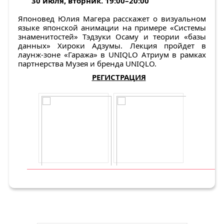
30 июля, вторник. 19:00–20:00
Японовед Юлия Магера расскажет о визуальном
языке японской анимации на примере «Системы
знаменитостей» Тэдзуки Осаму и теории «базы
данных» Хироки Адзумы. Лекция пройдет в
лаунж-зоне «Гаража» в UNIQLO Атриум в рамках
партнерства Музея и бренда UNIQLO.
РЕГИСТРАЦИЯ
С